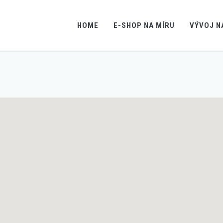
HOME
E-SHOP NA MÍRU
VÝVOJ N