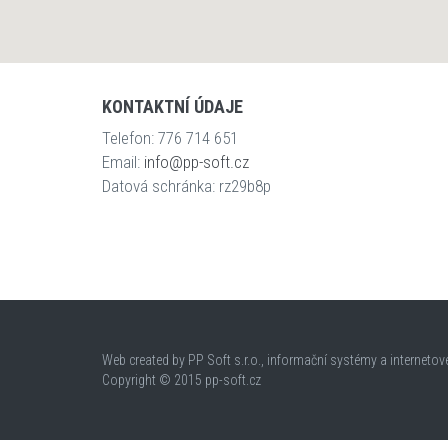
KONTAKTNÍ ÚDAJE
Telefon: 776 714 651
Email:
info@pp-soft.cz
Datová schránka: rz29b8p
Web created by PP Soft s.r.o., informační systémy a interneto
Copyright © 2015 pp-soft.cz