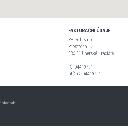
FAKTURAČNÍ ÚDAJE
PP Soft s.r.o.
Prostřední 132
686 01 Uherské Hradiště
IČ: 04419791
DIČ: CZ04419791
vé obchody na míru